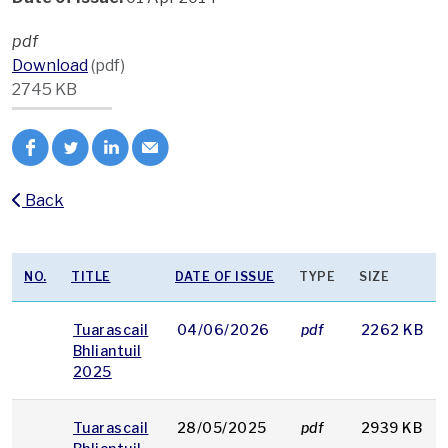
pdf
Download
(pdf)
2745 KB
Back
NO.
TITLE
DATE OF ISSUE
TYPE
SIZE
Tuarascail
04/06/2026
pdf
2262 KB
Bhliantuil
2025
Tuarascail
28/05/2025
pdf
2939 KB