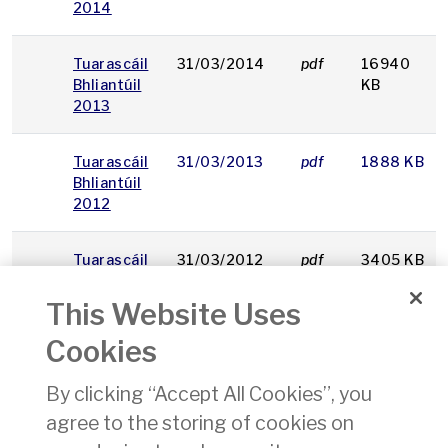
2014
Tuarascáil
31/03/2014
pdf
16940
Bhliantúil
KB
2013
Tuarascáil
31/03/2013
pdf
1888 KB
Bhliantúil
2012
Tuarascáil
31/03/2012
pdf
3405 KB
Bhliantúil
2011
This Website Uses
Cookies
Tuarascáil
31/03/2011
pdf
2060 KB
Bhliantúil
By clicking “Accept All Cookies”, you
2010
agree to the storing of cookies on